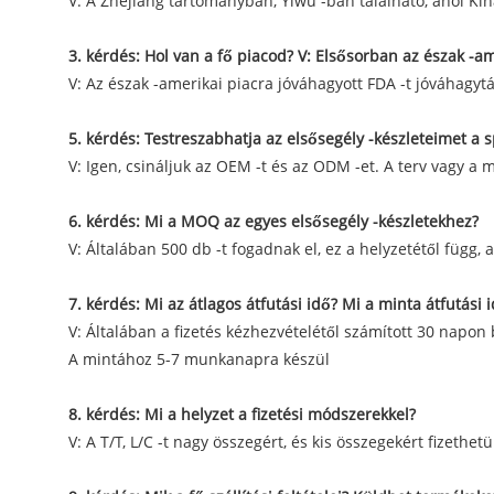
V: A Zhejiang tartományban, Yiwu -ban található, ahol Kína
3. kérdés: Hol van a fő piacod? V: Elsősorban az észak -a
V: Az észak -amerikai piacra jóváhagyott FDA -t jóváhagyt
5. kérdés: Testreszabhatja az elsősegély -készleteimet a
V: Igen, csináljuk az OEM -t és az ODM -et. A terv vagy a 
6. kérdés: Mi a MOQ az egyes elsősegély -készletekhez?
V: Általában 500 db -t fogadnak el, ez a helyzetétől füg
7. kérdés: Mi az átlagos átfutási idő? Mi a minta átfutási i
V: Általában a fizetés kézhezvételétől számított 30 napon
A mintához 5-7 munkanapra készül
8. kérdés: Mi a helyzet a fizetési módszerekkel?
V: A T/T, L/C -t nagy összegért, és kis összegekért fizeth