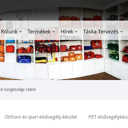
Rólunk
Termékek
Hírek
Táska Tervezés
ó sürgősségi rádió
Otthoni és ipari elsősegély-készlet
PET elsősegélykész