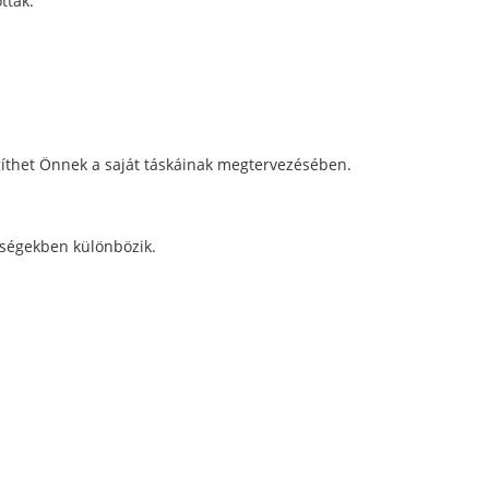
ttak.
segíthet Önnek a saját táskáinak megtervezésében.
iségekben különbözik.