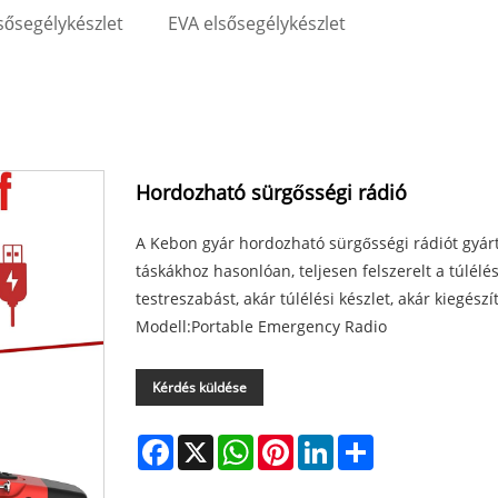
ősegélykészlet
EVA elsősegélykészlet
Hordozható sürgősségi rádió
A Kebon gyár hordozható sürgősségi rádiót gyárt
táskákhoz hasonlóan, teljesen felszerelt a túlélés
testreszabást, akár túlélési készlet, akár kiegészí
Modell:Portable Emergency Radio
Kérdés küldése
Facebook
X
WhatsApp
Pinterest
LinkedIn
Share