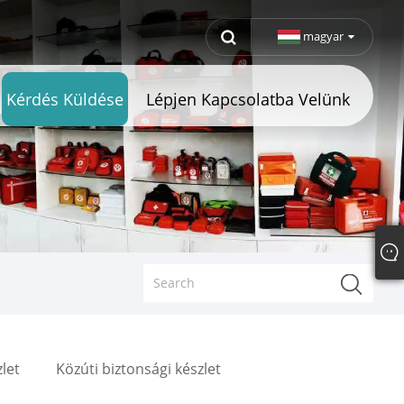
magyar
Kérdés Küldése
Lépjen Kapcsolatba Velünk
let
Közúti biztonsági készlet