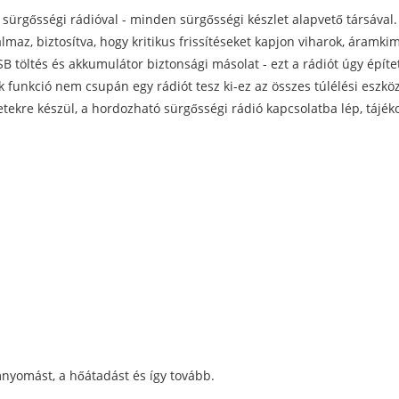
ó sürgősségi rádióval - minden sürgősségi készlet alapvető társáva
maz, biztosítva, hogy kritikus frissítéseket kapjon viharok, áramk
USB töltés és akkumulátor biztonsági másolat - ezt a rádiót úgy épí
funkció nem csupán egy rádiót tesz ki-ez az összes túlélési eszköz
etekre készül, a hordozható sürgősségi rádió kapcsolatba lép, tájék
nyomást, a hőátadást és így tovább.