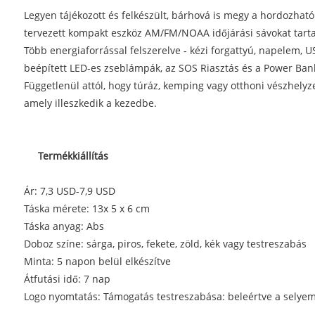
Legyen tájékozott és felkészült, bárhová is megy a hordozhat
tervezett kompakt eszköz AM/FM/NOAA időjárási sávokat tartal
Több energiaforrással felszerelve - kézi forgattyú, napelem, 
beépített LED-es zseblámpák, az SOS Riasztás és a Power Bank 
Függetlenül attól, hogy túráz, kemping vagy otthoni vészhelyz
amely illeszkedik a kezedbe.
Termékkiállítás
Ár: 7,3 USD-7,9 USD
Táska mérete: 13x 5 x 6 cm
Táska anyag: Abs
Doboz színe: sárga, piros, fekete, zöld, kék vagy testreszabás
Minta: 5 napon belül elkészítve
Átfutási idő: 7 nap
Logo nyomtatás: Támogatás testreszabása: beleértve a selyem