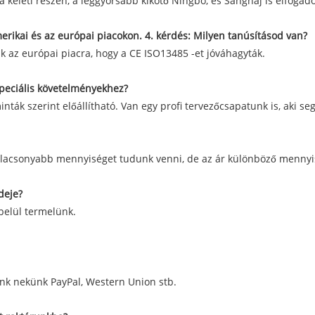
 keleti részén, a leggyorsabb kikötő Ningbo, és Sanghaj is elfogado
merikai és az európai piacokon. 4. kérdés: Milyen tanúsításod van?
ák az európai piacra, hogy a CE ISO13485 -et jóváhagyták.
 speciális követelményekhez?
minták szerint előállítható. Van egy profi tervezőcsapatunk is, aki 
g, alacsonyabb mennyiséget tudunk venni, de az ár különböző menny
deje?
 belül termelünk.
etünk nekünk PayPal, Western Union stb.