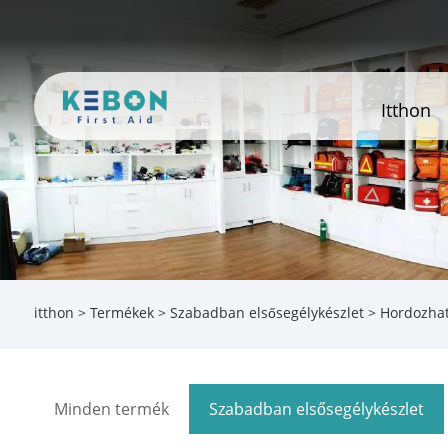
Itthon
itthon
>
Termékek
>
Szabadban elsősegélykészlet
> Hordozhat
Minden termék
Szabadban elsősegélykészlet