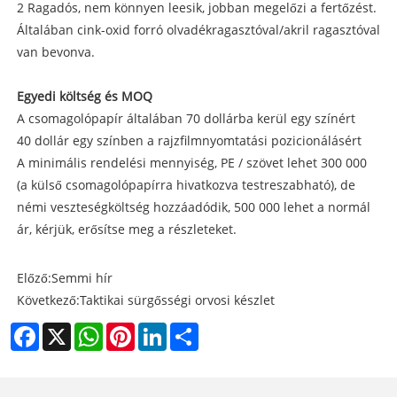
2 Ragadós, nem könnyen leesik, jobban megelőzi a fertőzést.
Általában cink-oxid forró olvadékragasztóval/akril ragasztóval
van bevonva.
Egyedi költség és MOQ
A csomagolópapír általában 70 dollárba kerül egy színért
40 dollár egy színben a rajzfilmnyomtatási pozicionálásért
A minimális rendelési mennyiség, PE / szövet lehet 300 000
(a külső csomagolópapírra hivatkozva testreszabható), de
némi veszteségköltség hozzáadódik, 500 000 lehet a normál
ár, kérjük, erősítse meg a részleteket.
Előző:
Semmi hír
Következő:
Taktikai sürgősségi orvosi készlet
Facebook
X
WhatsApp
Pinterest
LinkedIn
Share