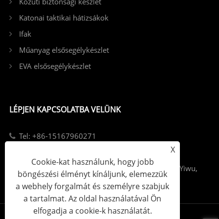
Közúti biztonsági készlet
Katonai taktikai hátizsákok
Ifak
Műanyag elsősegélykészlet
EVA elsősegélykészlet
LÉPJEN KAPCSOLATBA VELÜNK
Tel: +86-15167960271
X
Email: info@kebonfirstaid.com
Cookie-kat használunk, hogy jobb
Add: Jiangdong Industry Park, Jiangdong Street, Yiwu,
böngészési élményt kínáljunk, elemezzük
Kína.
a webhely forgalmát és személyre szabjuk
a tartalmat. Az oldal használatával Ön
elfogadja a cookie-k használatát.