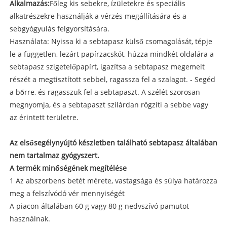
Alkalmazás:
Főleg kis sebekre, ízületekre és speciális
alkatrészekre használják a vérzés megállítására és a
sebgyógyulás felgyorsítására.
Használata: Nyissa ki a sebtapasz külső csomagolását, tépje
le a független, lezárt papírzacskót, húzza mindkét oldalára a
sebtapasz szigetelőpapírt, igazítsa a sebtapasz megemelt
részét a megtisztított sebbel, ragassza fel a szalagot. - Segéd
a bőrre, és ragasszuk fel a sebtapaszt. A szélét szorosan
megnyomja, és a sebtapaszt szilárdan rögzíti a sebbe vagy
az érintett területre.
Az elsősegélynyújtó készletben található sebtapasz általában
nem tartalmaz gyógyszert.
A termék minőségének megítélése
1 Az abszorbens betét mérete, vastagsága és súlya határozza
meg a felszívódó vér mennyiségét
A piacon általában 60 g vagy 80 g nedvszívó pamutot
használnak.