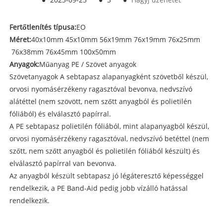
Fertőtlenítés típusa:
EO
Méret:
40x10mm 45x10mm 56x19mm 76x19mm 76x25mm
76x38mm 76x45mm 100x50mm
Anyagok:
Műanyag PE / Szövet anyagok
Szövetanyagok A sebtapasz alapanyagként szövetből készül,
orvosi nyomásérzékeny ragasztóval bevonva, nedvszívó
alátéttel (nem szövött, nem szőtt anyagból és polietilén
fóliából) és elválasztó papírral.
A PE sebtapasz polietilén fóliából, mint alapanyagból készül,
orvosi nyomásérzékeny ragasztóval, nedvszívó betéttel (nem
szőtt, nem szőtt anyagból és polietilén fóliából készült) és
elválasztó papírral van bevonva.
Az anyagból készült sebtapasz jó légáteresztő képességgel
rendelkezik, a PE Band-Aid pedig jobb vízálló hatással
rendelkezik.