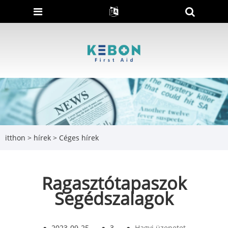
itthon
>
hírek
>
Céges hírek
Ragasztótapaszok
Segédszalagok
●
2023-09-25
●
3
●
Hagyj üzenetet